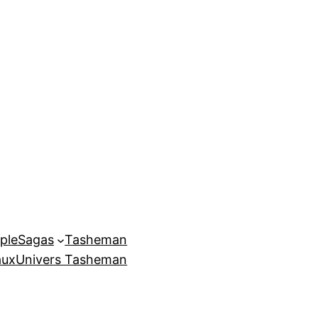
ple
Sagas
Tasheman
aux
Univers Tasheman