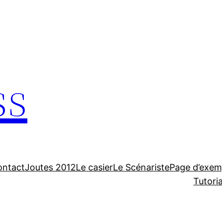
ss
ontact
Joutes 2012
Le casier
Le Scénariste
Page d’exem
Tutori