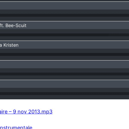
t. Bee-Scuit
a Kristen
aire – 9 nov 2013.mp3
Instrumentale