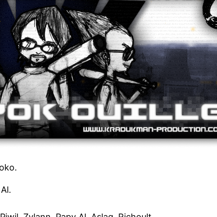
oko.
Al.
wil, Zylann, Papy Al, Aslag, Richoult.