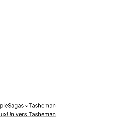
ple
Sagas
Tasheman
aux
Univers Tasheman