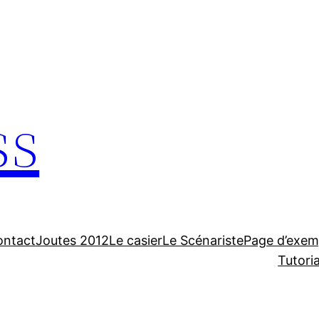
ss
ontact
Joutes 2012
Le casier
Le Scénariste
Page d’exem
Tutori