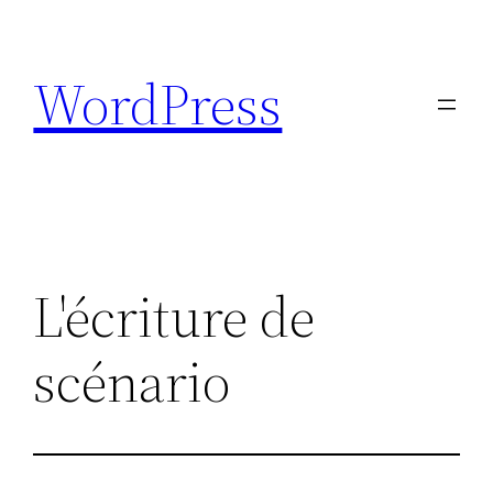
Aller
au
WordPress
contenu
L'écriture de
scénario