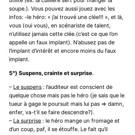
utilité (ex: la cuillière sert pour manger la
soupe.). Vous pouvez aussi jouez avec les
infos: -le héro: « j’ai trouvé une clée!!! », et là,
vous (oui vous), en scénariste de talent,
n’utilisez jamais cette clée.(c’est ce que l’on
appelle un faux implant). N’abusez pas de
l’implant d’intérêt et encore moins du faux
implant.
5°)
Suspens, crainte et surprise
.
–
Le suspens
: l’auditeur est conscient de
quelque chose mais pas le héro (je sais que le
tueur à gage le poursuit mais lui pas => damn,
enfer, va-t’il se faire descendre?).
–
La surprise
: le héro mange un fromage et
d’un coup, paf, il se étouffe. Le fait qu’il