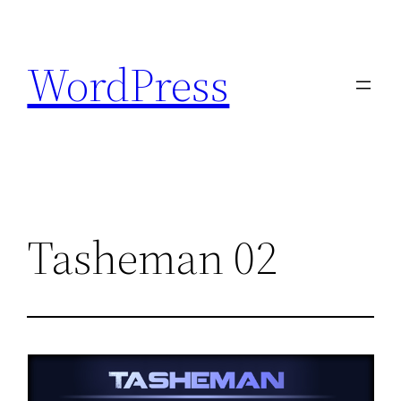
Aller
au
WordPress
contenu
Tasheman 02