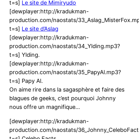
t=s]
Le site de Mimiryudo
[dewplayer:http://kradukman-
production.com/naostats/33_Aslag_MisterFox.m
t=s]
Le site d’Aslag
[dewplayer:http://kradukman-
production.com/naostats/34_Ylding.mp3?
t=s] Ylding.
[dewplayer:http://kradukman-
production.com/naostats/35_PapyAl.mp3?
t=s] Papy Al.
On aime rire dans la sagasphère et faire des
blagues de geeks, c’est pourquoi Johnny
nous offre un magnifique…
[dewplayer:http://kradukman-
production.com/naostats/36_Johnny_CeleboFac
t=s] Celebo Facts.