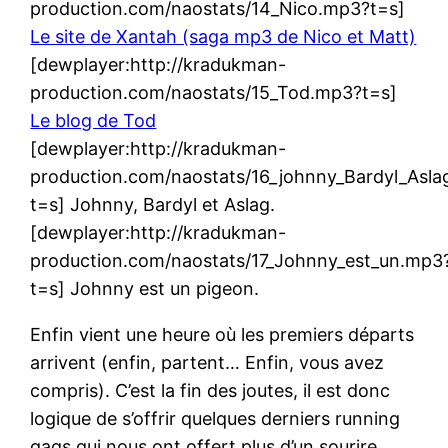
production.com/naostats/14_Nico.mp3?t=s]
Le site de Xantah (saga mp3 de Nico et Matt)
[dewplayer:http://kradukman-
production.com/naostats/15_Tod.mp3?t=s]
Le blog de Tod
[dewplayer:http://kradukman-
production.com/naostats/16_johnny_Bardyl_Asl
t=s] Johnny, Bardyl et Aslag.
[dewplayer:http://kradukman-
production.com/naostats/17_Johnny_est_un.mp3
t=s] Johnny est un pigeon.
Enfin vient une heure où les premiers départs
arrivent (enfin, partent… Enfin, vous avez
compris). C’est la fin des joutes, il est donc
logique de s’offrir quelques derniers running
gags qui nous ont offert plus d’un sourire