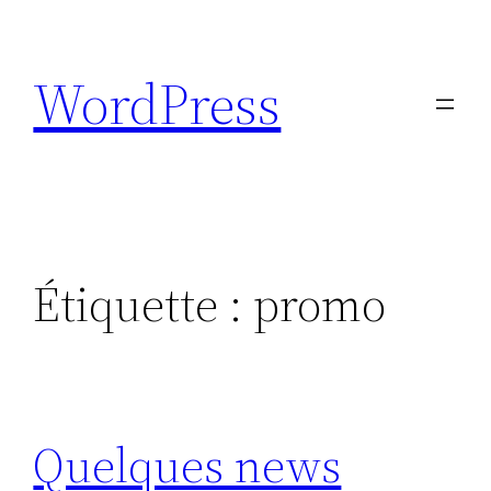
Aller
au
WordPress
contenu
Étiquette :
promo
Quelques news