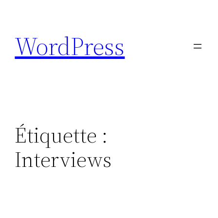
Aller
au
WordPress
contenu
Étiquette :
Interviews