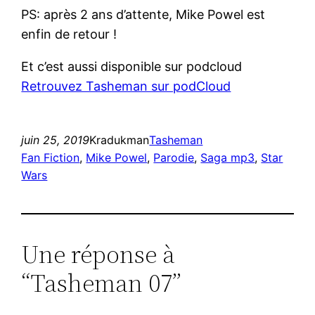
PS: après 2 ans d’attente, Mike Powel est
enfin de retour !
Et c’est aussi disponible sur podcloud
Retrouvez Tasheman sur podCloud
juin 25, 2019
Kradukman
Tasheman
Fan Fiction
, 
Mike Powel
, 
Parodie
, 
Saga mp3
, 
Star
Wars
Une réponse à
“Tasheman 07”