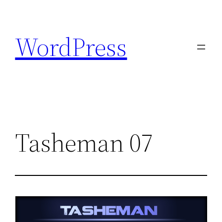
Aller
au
WordPress
contenu
Tasheman 07