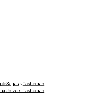
ple
Sagas
Tasheman
aux
Univers Tasheman