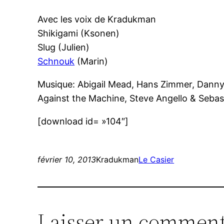
Avec les voix de Kradukman
Shikigami (Ksonen)
Slug (Julien)
Schnouk
(Marin)
Musique: Abigail Mead, Hans Zimmer, Dann
Against the Machine, Steve Angello & Sebas
[download id= »104″]
février 10, 2013
Kradukman
Le Casier
Laisser un comment