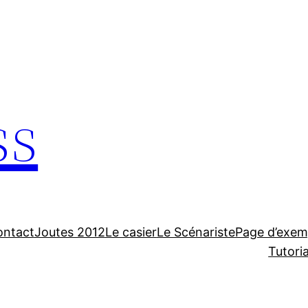
ss
ontact
Joutes 2012
Le casier
Le Scénariste
Page d’exem
Tutori