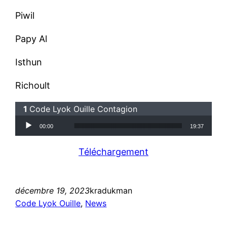
Piwil
Papy Al
Isthun
Richoult
Code Lyok Ouille Contagion
Lecteur audio
00:00
19:37
Téléchargement
décembre 19, 2023
kradukman
Code Lyok Ouille
, 
News