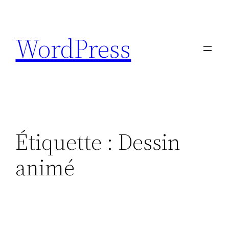
Aller
au
WordPress
contenu
Étiquette :
Dessin
animé